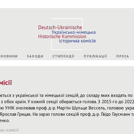
НОВИНИ
ЗАХОДИ
СТИПЕНДІЇ
ПУБЛІКАЦІЇ
ПРЕСА
ісії
ється з української та німецької секцій, до складу яких входять по
з обох країн. У кожній секції обирається голова. З 2015-го до 2022
ію УНІК очолював проф. д-р. Мартін Шульце Вессель, головою украї
 Ярослав Грицак. На зараз голови секцій проф. д.-р. Ґвідо Гаусманн та
енко.
ни комісії