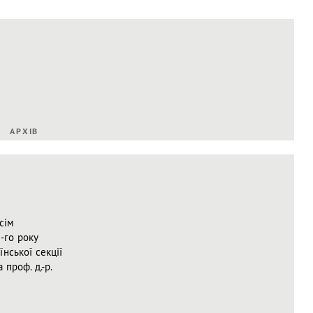
АРХІВ
 сім
-го року
нської секції
 проф. д.-р.