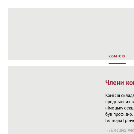
КОМІСІЯ
Члени ком
Комісія склада
представників 
німецьку секц
був проф. д-р.
Гелінада Грінч
Німецькі чле