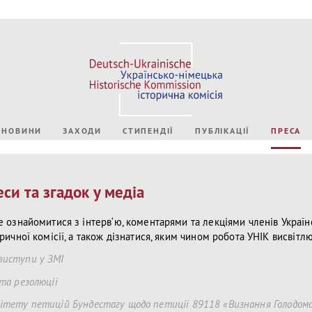
НОВИНИ
ЗАХОДИ
СТИПЕНДІЇ
ПУБЛІКАЦІЇ
ПРЕСА
си та згадок у медіа
е ознайомитися з інтерв‘ю, коментарями та лекціями членів Україн
ричної комісії, а також дізнатися, яким чином робота УНІК висвітлю
виступи у ЗМІ
та резолюції
ітету петицій Бундестагу щодо петиції 89118 «Визнання Голодом