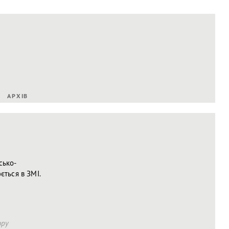
АРХІВ
сько-
ється в ЗМІ.
ору