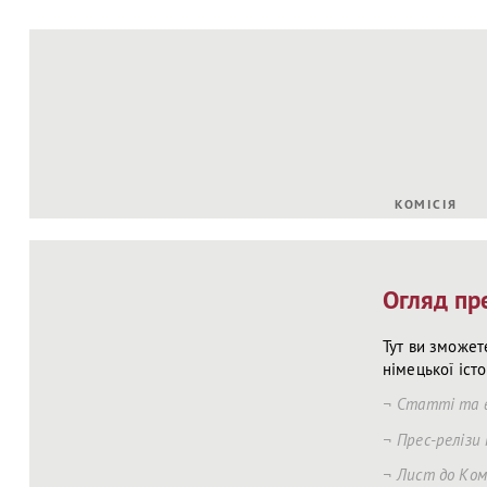
КОМІСІЯ
Огляд пре
Тут ви зможет
німецької істо
Статті та 
Прес-релізи 
Лист до Ком