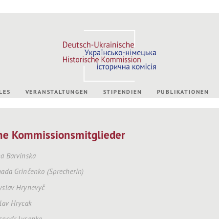
LES
VERANSTALTUNGEN
STIPENDIEN
PUBLIKATIONEN
he Kommissionsmitglieder
ina Barvinska
inada Grinčenko (Sprecherin)
dyslav Hrynevyč
slav Hrycak
ksandr Lysenko