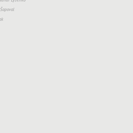
j Šapoval
ak