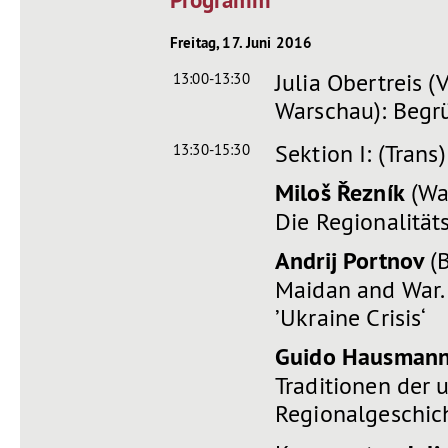
Programm
Freitag, 17. Juni 2016
Julia Obertreis 
13:00-13:30
Warschau): Beg
Sektion I: (Trans
13:30-15:30
Miloš Řezník
(Wa
Die Regionalitäts
Andrij Portnov
(B
Maidan and War. 
’Ukraine Crisis‘
Guido Hausman
Traditionen der 
Regionalgeschic