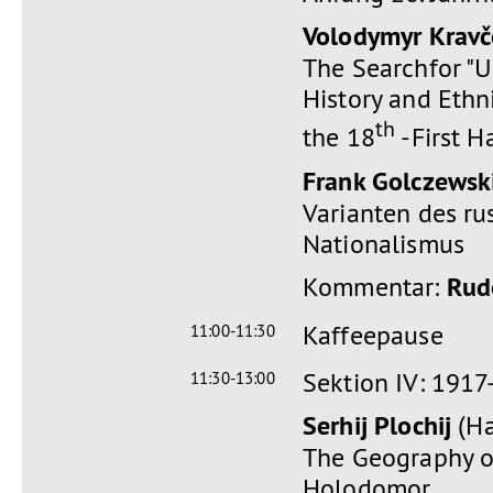
Volodymyr Krav
č
The Searchfor "U
History and Ethn
th
the 18
-First H
Frank Golczewsk
Varianten des ru
Nationalismus
Kommentar:
Rud
Kaffeepause
11:00-11:30
Sektion IV: 191
11:30-13:00
Serhij Plochij
(Ha
The Geography of
Holodomor