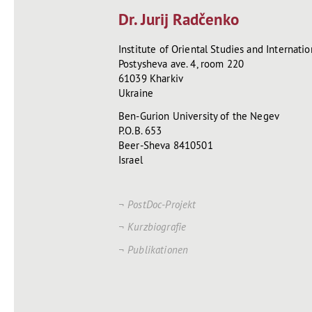
Dr. Jurij Radčenko
Institute of Oriental Studies and Internati
Postysheva ave. 4, room 220
61039 Kharkiv
Ukraine
Ben-Gurion University of the Negev
P.O.B. 653
Beer-Sheva 8410501
Israel
PostDoc-Projekt
Kurzbiografie
Publikationen